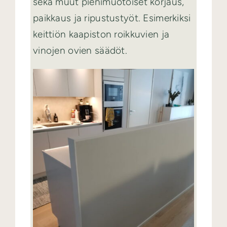
sekä muut pienimuotoiset korjaus,
paikkaus ja ripustustyöt. Esimerkiksi
keittiön kaapiston roikkuvien ja
vinojen ovien säädöt.