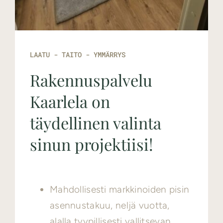
LAATU - TAITO - YMMÄRRYS
Rakennuspalvelu
Kaarlela on
täydellinen valinta
sinun projektiisi!
Mahdollisesti markkinoiden pisin
asennustakuu, neljä vuotta,
alalla tyypillisesti vallitsevan