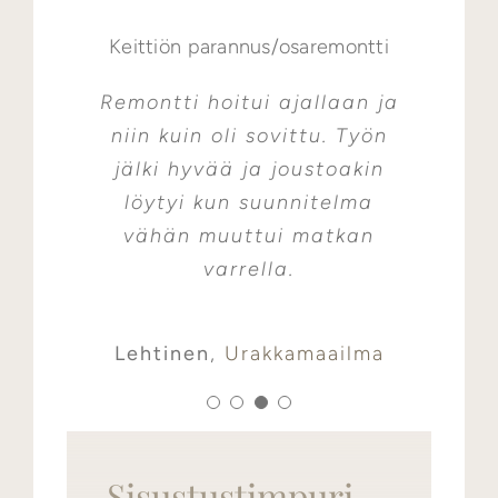
Keittiön parannus/osaremontti
Grillikatoksen rakentaminen
Ammattitaitoista ja
Rivitalohuoneiston
laadukasta rakentamista!
porrasremontti
Remontti hoitui ajallaan ja
Erittäin hyvä, laadukas
Ihmisenä helposti
Siisti työnjälki. Remontti ei
niin kuin oli sovittu. Työn
työ, luotettava toimija.
lähestyttävä ja mukava
jälki hyvää ja joustoakin
häirinnyt normaalia
Vahva suositus!
löytyi kun suunnitelma
asumista. Urakoitsija
Ojanen
Urakkamaailma
siivosi jälkensä päivittäin
vähän muuttui matkan
Etula
Facebook
ja kuunteli asukkaiden
varrella.
toiveita matkan varrella.
Lopputulos oli toiveiden
Lehtinen
,
Urakkamaailma
mukainen. Suosittelisimme
milloin tahansa.
Sisustustimpuri
Kinos
Urakkamaailma