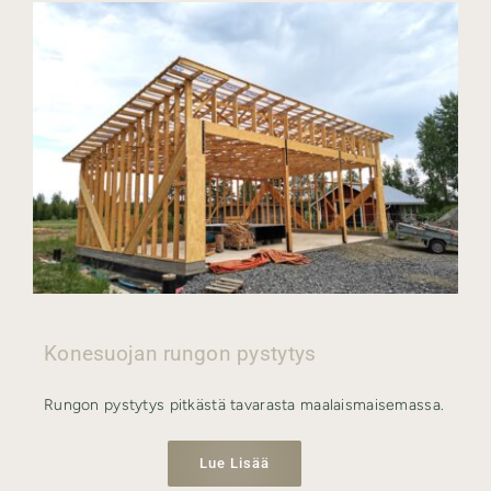
Konesuojan rungon pystytys
Rungon pystytys pitkästä tavarasta maalaismaisemassa.
Lue Lisää