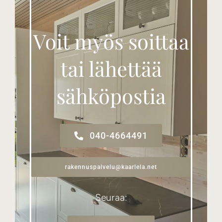
Voit myös soittaa
tai lähettää
sähköpostia
040-4664491
rakennuspalvelu@kaarlela.net
Seuraa: