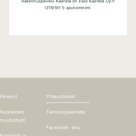
Rakennuspalvelu Kaarlela on
Elias Kaarlela Oy:n
(3119191-1) aputoiminimi.
Palvelut
Yhteystiedot
Huoneiden
Tietosuojaseloste
muutostyöt
Facebook- sivu
Autotallit ja