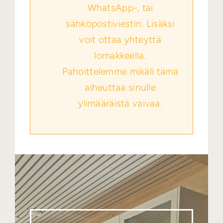
WhatsApp-, tai
sähköpostiviestin. Lisäksi
voit ottaa yhteyttä
lomakkeella.
Pahoittelemme mikäli tämä
aiheuttaa sinulle
ylimääräistä vaivaa.