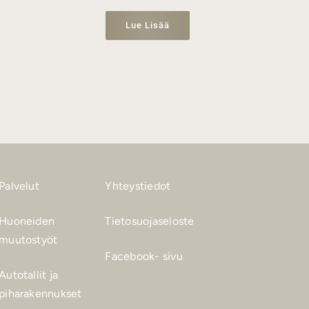
Lue Lisää
Palvelut
Yhteystiedot
Huoneiden
Tietosuojaseloste
muutostyöt
Facebook- sivu
Autotallit ja
piharakennukset