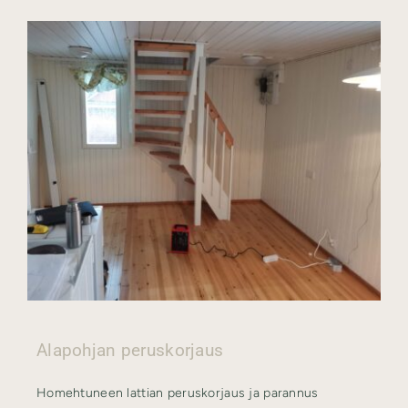
Alapohjan peruskorjaus
Homehtuneen lattian peruskorjaus ja parannus