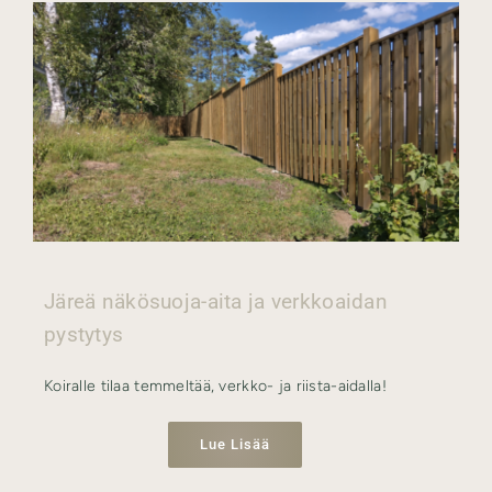
Järeä näkösuoja-aita ja verkkoaidan
pystytys
Koiralle tilaa temmeltää, verkko- ja riista-aidalla!
Lue Lisää