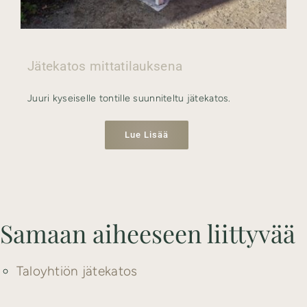
Jätekatos mittatilauksena
Juuri kyseiselle tontille suunniteltu jätekatos.
Lue Lisää
Samaan aiheeseen liittyvää
Taloyhtiön jätekatos