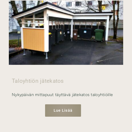
Taloyhtiön jätekatos
Nykypäivän mittapuut täyttävä jätekatos taloyhtiöille
Lue Lisää