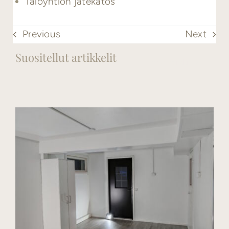
Taloyhtiön jätekatos
Previous
Next
Suositellut artikkelit
Katso kaikki