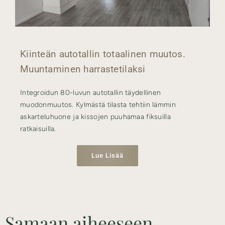
Kiinteän autotallin totaalinen muutos.
Muuntaminen harrastetilaksi
Integroidun 80-luvun autotallin täydellinen
muodonmuutos. Kylmästä tilasta tehtiin lämmin
askarteluhuone ja kissojen puuhamaa fiksuilla
ratkaisuilla.
Lue Lisää
Samaan aiheeseen