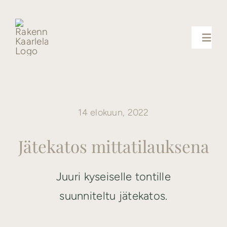
Skip
to
content
Toggl
Navig
Palvelut
14 elokuun, 2022
Uutiset
Jätekatos mittatilauksena
Yhteystiedot
Juuri kyseiselle tontille
Referenssit
suunniteltu jätekatos.