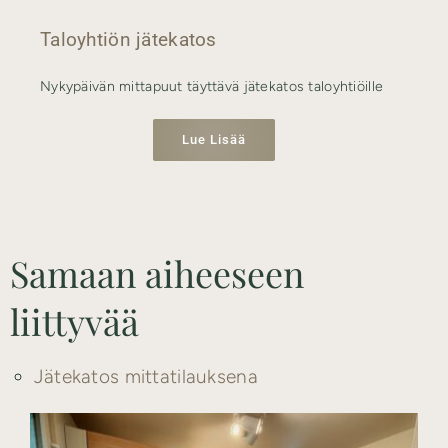
Taloyhtiön jätekatos
Nykypäivän mittapuut täyttävä jätekatos taloyhtiöille
Lue Lisää
Samaan aiheeseen
liittyvää
Jätekatos mittatilauksena