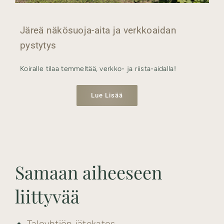
Järeä näkösuoja-aita ja verkkoaidan
pystytys
Koiralle tilaa temmeltää, verkko- ja riista-aidalla!
Lue Lisää
Samaan aiheeseen
liittyvää
Taloyhtiön jätekatos