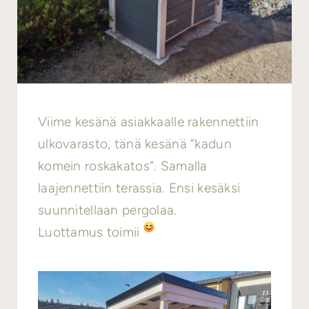
Viime kesänä asiakkaalle rakennettiin
ulkovarasto, tänä kesänä ”kadun
komein roskakatos”. Samalla
laajennettiin terassia. Ensi kesäksi
suunnitellaan pergolaa.
Luottamus toimii