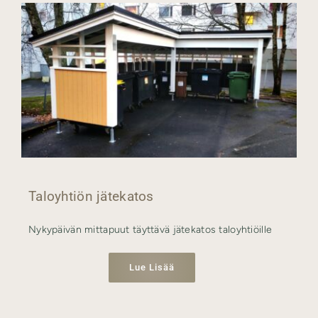
Taloyhtiön jätekatos
Nykypäivän mittapuut täyttävä jätekatos taloyhtiöille
Lue Lisää