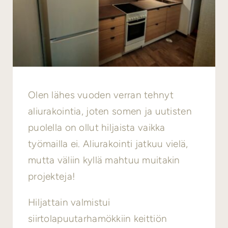
Olen lähes vuoden verran tehnyt
aliurakointia, joten somen ja uutisten
puolella on ollut hiljaista vaikka
työmailla ei. Aliurakointi jatkuu vielä,
mutta väliin kyllä mahtuu muitakin
projekteja!
Hiljattain valmistui
siirtolapuutarhamökkiin keittiön