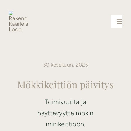
Skip
to
content
Toggl
Navig
Palvelut
30 kesäkuun, 2025
Uutiset
Mökkikeittiön päivitys
Yhteystiedot
Toimivuutta ja
Referenssit
näyttävyyttä mökin
minikeittiöön.