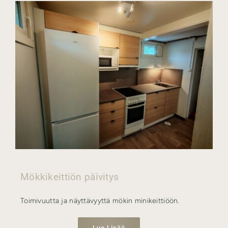
Mökkikeittiön päivitys
Toimivuutta ja näyttävyyttä mökin minikeittiöön.
Lue Lisää