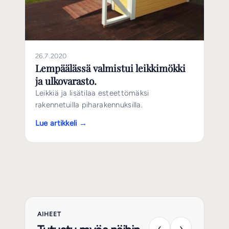
26.7.2020
Lempäälässä valmistui leikkimökki
ja ulkovarasto.
Leikkiä ja lisätilaa esteettömäksi
rakennetuilla piharakennuksilla.
Lue artikkeli →
AIHEET
‹
›