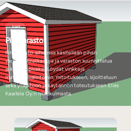
AIHE
Pihavarasto
Pihavarasto-aiheessa käsitellään pihan
varastointiratkaisuja ja varaston suunnittelua
arkeen sopivaksi. Löydät vinkkejä
materiaalivalintoihin, mitoitukseen, sijoitteluun
sekä ylläpitoon ja käytännön toteutukseen Elias
Kaarlela Oy:n näkökulmasta.