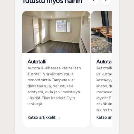
Tutustu myös näihin
Autotalli
Autotallin Perust
Autotalli-aiheessa käsitellään
Autotallin perustuks
autotallin rakentamista ja
vaikuttavat rakennu
remontointia Tampereella:
kestävyyteen,
tilaratkaisuja, perustuksia,
kosteudenhallintaan 
eristystä, ovia ja viimeistelyä.
routasuojaukseen. A
Löydät Elias Kaarlela Oy:n
löydät Elias Kaarlela
vinkkejä…
näkökulmia perustus
suunnitteluun ja tot
Katso artikkelit →
Katso artikkelit →