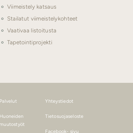
Viimeistely katsaus
Stailatut viimeistelykohteet
Vaativaa listoitusta
Tapetointiprojekti
Palvelut
Yhteystiedot
Huoneiden
Tietosuojaseloste
muutostyöt
Facebook- sivu