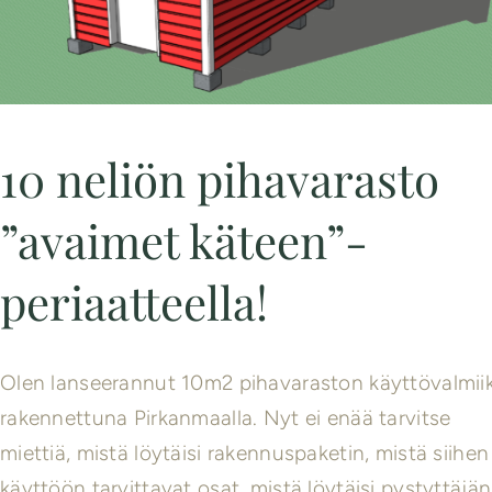
10 neliön pihavarasto
”avaimet käteen”-
periaatteella!
Olen lanseerannut 10m2 pihavaraston käyttövalmiik
rakennettuna Pirkanmaalla. Nyt ei enää tarvitse
miettiä, mistä löytäisi rakennuspaketin, mistä siihen
käyttöön tarvittavat osat, mistä löytäisi pystyttäjän