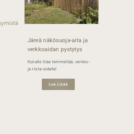
symistä
Järeä näkösuoja-aita ja
verkkoaidan pystytys
Koiralle tilaa temmeltää, verkko-
ja riista-aidalla!
Lue Lisää