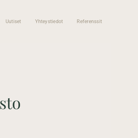
Uutiset
Yhteystiedot
Referenssit
Huoneiden
muutostyöt
Kotisi muutokset
ammattitaidolla ja
sto
joustavasti