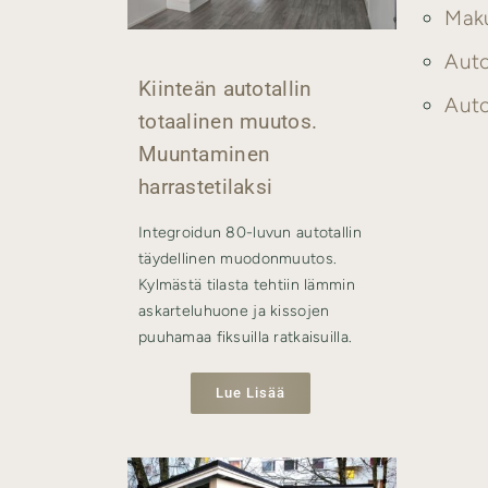
Maku
Auto
Kiinteän autotallin
Auto
totaalinen muutos.
Muuntaminen
harrastetilaksi
Integroidun 80-luvun autotallin
täydellinen muodonmuutos.
Kylmästä tilasta tehtiin lämmin
askarteluhuone ja kissojen
puuhamaa fiksuilla ratkaisuilla.
Lue Lisää