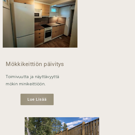
Mökkikeittiön päivitys
Toimivuutta ja näyttävyyttä
mökin minikeittiöön.
Lue Lisää