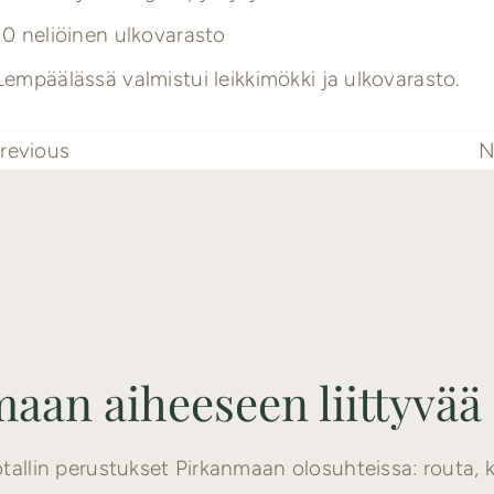
10 neliöinen ulkovarasto
Lempäälässä valmistui leikkimökki ja ulkovarasto.
revious
N
aan aiheeseen liittyvää
tallin perustukset Pirkanmaan olosuhteissa: routa, 