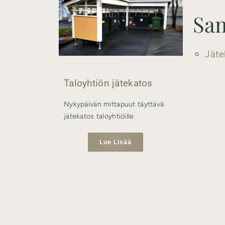
Sam
Jäte
Taloyhtiön jätekatos
Nykypäivän mittapuut täyttävä
jätekatos taloyhtiöille
Lue Lisää