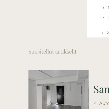
P
Suositellut artikkelit
Sam
Auto