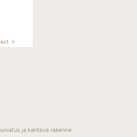
ext
Katso kaikki
kuivatus ja kantava rakenne