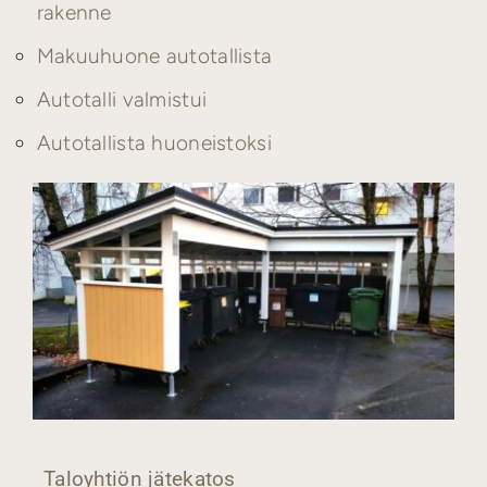
rakenne
Makuuhuone autotallista
Autotalli valmistui
Autotallista huoneistoksi
Taloyhtiön jätekatos