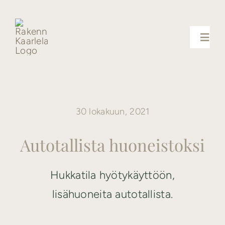
Skip
to
content
Toggl
Navig
Palvelut
30 lokakuun, 2021
Uutiset
Autotallista huoneistoksi
Yhteystiedot
Hukkatila hyötykäyttöön,
Referenssit
lisähuoneita autotallista.