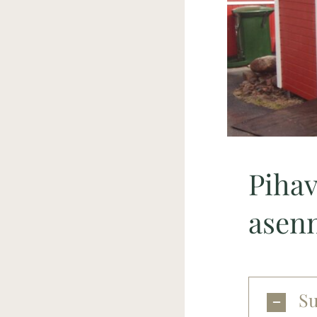
Pihav
asenn
Su