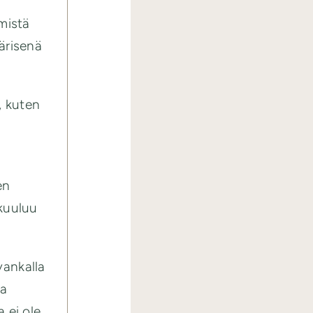
mistä
ärisenä
, kuten
en
 kuuluu
vankalla
ia
 ei ole