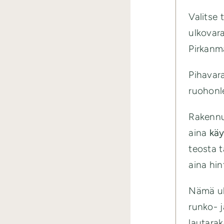
Valitse 
ulkovara
Pirkanm
Pihavara
ruohonle
Rakennu
aina
käy
teosta t
aina hin
Nämä ul
runko- j
lautarak