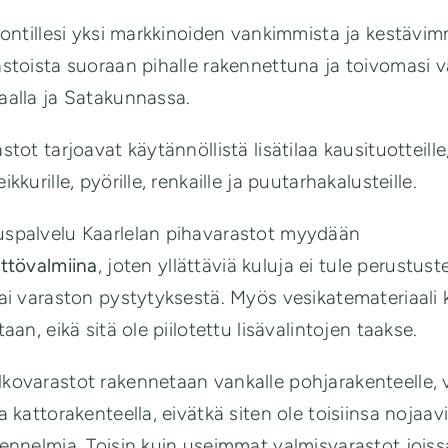
tontillesi yksi markkinoiden vankimmista ja kestävim
stoista suoraan pihalle rakennettuna ja toivomasi v
aalla ja Satakunnassa.
stot tarjoavat käytännöllistä lisätilaa kausituotteille
ikkurille, pyörille, renkaille ja puutarhakalusteille.
spalvelu Kaarlelan pihavarastot myydään
ttövalmiina
, joten yllättäviä kuluja ei tule perustust
ai varaston pystytyksestä. Myös vesikatemateriaali
taan, eikä sitä ole piilotettu lisävalintojen taakse.
kovarastot rakennetaan vankalle pohjarakenteelle, 
a kattorakenteella, eivätkä siten ole toisiinsa nojaav
ennelmia. Toisin kuin useimmat valmisvarastot joissa