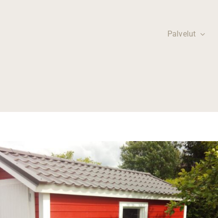
Palvelut
Listoitukset ja
Autotallit ja
viimeistelyt
piharakennukset
Korkealaatuinen
Laadukasta ja
viimeistelypalvelu
yksilöllistä
suunnittelua