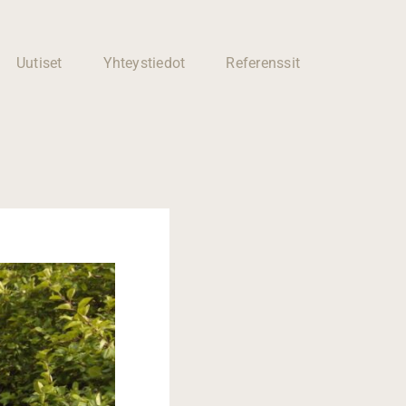
Uutiset
Yhteystiedot
Referenssit
Huoneiden
muutostyöt
Kotisi muutokset
ammattitaidolla ja
joustavasti