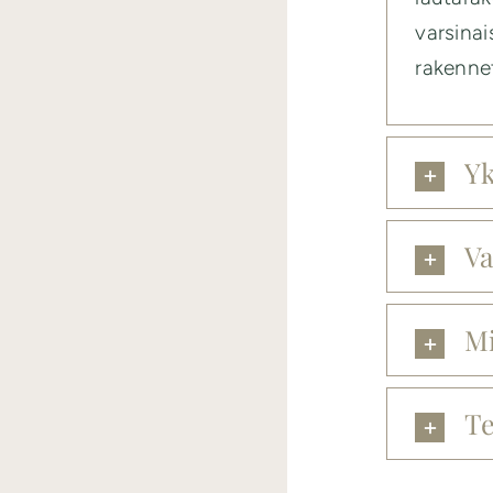
varsinai
rakenne
Yk
Va
Mi
Te