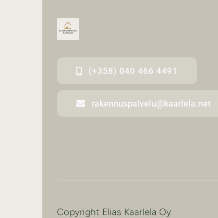
(+358) 040 466 4491
rakennuspalvelu@kaarlela.net
Copyright Elias Kaarlela Oy