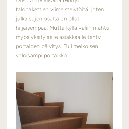
Olen viime aikoina tehnyt
talopakettien viimeistelytöitä, joten
julkaisujen osalta on ollut
hiljaisempaa. Mutta kyllä väliin mahtui
myös yksityiselle asiakkaalle tehty
portaiden päivitys. Tuli melkoisen
valoisampi portaikko!