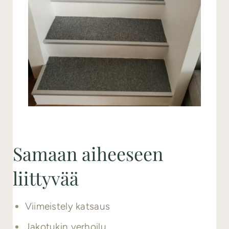
Samaan aiheeseen
liittyvää
Viimeistely katsaus
Jakotukin verhoilu