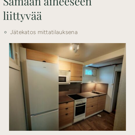
Samaan aiheeseen
liittyvää
Jätekatos mittatilauksena