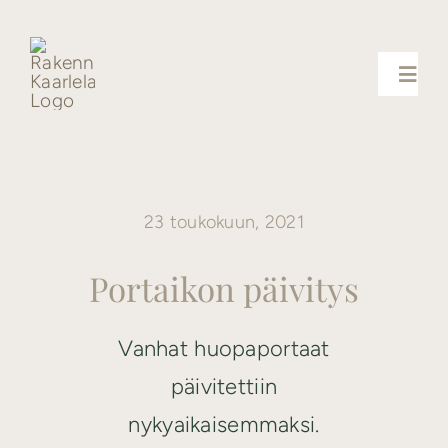
Skip
to
content
Toggl
Navig
Palvelut
23 toukokuun, 2021
Uutiset
Portaikon päivitys
Yhteystiedot
Vanhat huopaportaat
Referenssit
päivitettiin
nykyaikaisemmaksi.