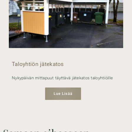
Taloyhtiön jätekatos
Nykypäivän mittapuut täyttävä jätekatos taloyhtiöille
Lue Lisää