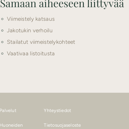
Samaan aiheeseen liittyvää
Viimeistely katsaus
Jakotukin verhoilu
Stailatut viimeistelykohteet
Vaativaa listoitusta
Palvelut
Yhteystiedot
Huoneiden
Tietosuojaseloste