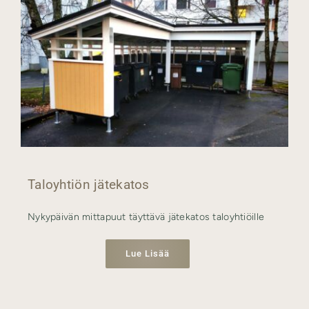
Taloyhtiön jätekatos
Nykypäivän mittapuut täyttävä jätekatos taloyhtiöille
Lue Lisää