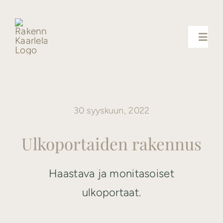
Skip
to
content
Toggl
Navig
Palvelut
30 syyskuun, 2022
Uutiset
Ulkoportaiden rakennus
Yhteystiedot
Haastava ja monitasoiset
Referenssit
ulkoportaat.