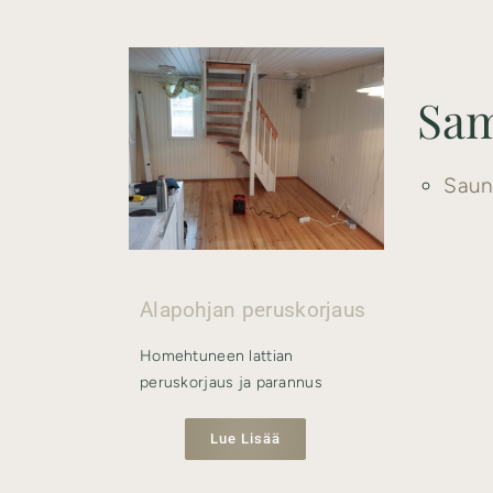
Sam
Saun
Alapohjan peruskorjaus
Homehtuneen lattian
peruskorjaus ja parannus
Lue Lisää