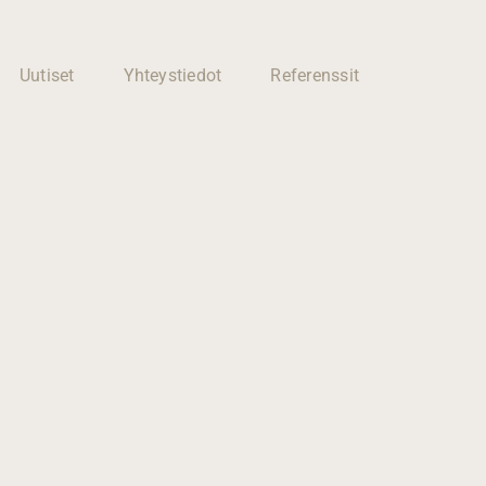
Uutiset
Yhteystiedot
Referenssit
Huoneiden
muutostyöt
Kotisi muutokset
ammattitaidolla ja
joustavasti