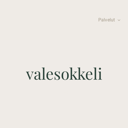
Palvelut
Listoitukset ja
Autotallit ja
viimeistelyt
piharakennukset
valesokkeli
Korkealaatuinen
Laadukasta ja
viimeistelypalvelu
yksilöllistä
1 item
suunnittelua