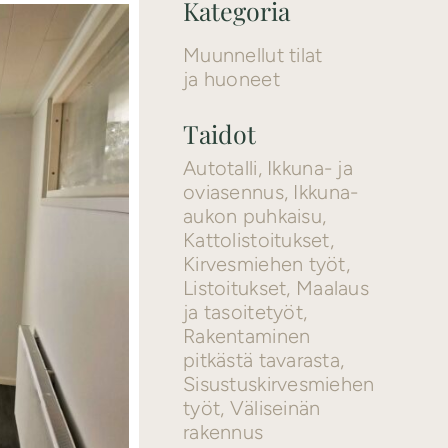
Kategoria
Muunnellut tilat
ja huoneet
Taidot
Autotalli
,
Ikkuna- ja
oviasennus
,
Ikkuna-
aukon puhkaisu
,
Kattolistoitukset
,
Kirvesmiehen työt
,
Listoitukset
,
Maalaus
ja tasoitetyöt
,
Rakentaminen
pitkästä tavarasta
,
Sisustuskirvesmiehen
työt
,
Väliseinän
rakennus