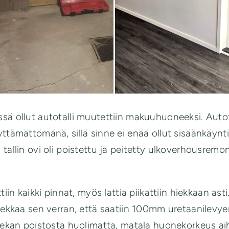
sä ollut autotalli muutettiin makuuhuoneeksi. Autotal
yttämättömänä, sillä sinne ei enää ollut sisäänkäynt
 tallin ovi oli poistettu ja peitetty ulkoverhousremo
ttiin kaikki pinnat, myös lattia piikattiin hiekkaan asti
hiekkaa sen verran, että saatiin 100mm uretaanilevyer
Hiekan poistosta huolimatta, matala huonekorkeus aih