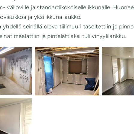
- välioville ja standardikokoiselle ikkunalle. Huonee
i oviaukkoa ja yksi ikkuna-aukko.
yhdellä seinällä oleva tiilimuuri tasoitettiin ja pinnoi
inät maalattiin ja pintalattiaksi tuli vinyylilankku.