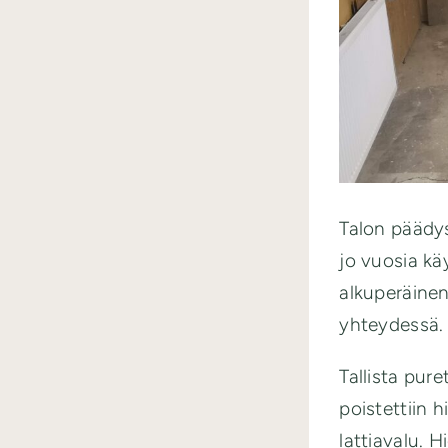
Talon päädys
jo vuosia kä
alkuperäinen
yhteydessä.
Tallista pure
poistettiin 
lattiavalu. 