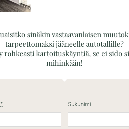
uaisitko sinäkin vastaavanlaisen muuto
tarpeettomaksi jääneelle autotallille?
y rohkeasti kartoituskäyntiä, se ei sido s
mihinkään!
i
*
Sukunimi