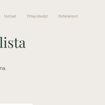
Uutiset
Yhteystiedot
Referenssit
ista
Autotallit ja
Huoneiden
piharakennukset
muutostyöt
Laadukasta ja
Kotisi muutokse
na.
yksilöllistä
ammattitaidolla 
suunnittelua
joustavasti