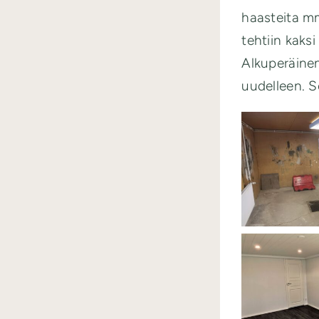
haasteita mm
tehtiin kaks
Alkuperäinen 
uudelleen. Se