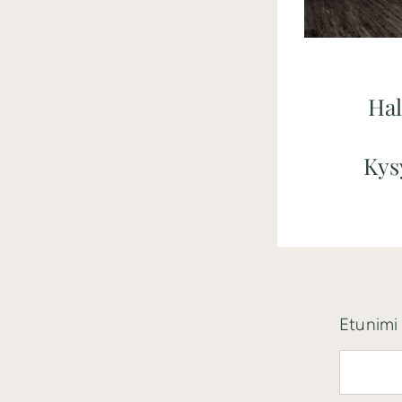
Hal
Kys
Etunim