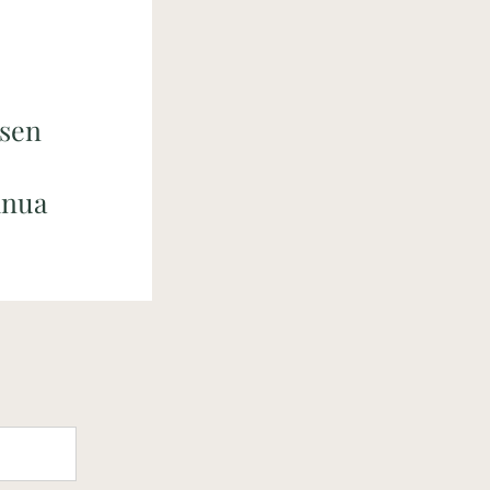
ksen
inua