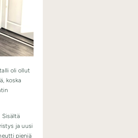
li oli ollut
iä, koska
ntin
. Sisältä
istys ja uusi
eutti pieniä