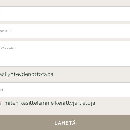
si yhteydenottotapa
ä
, miten käsittelemme kerättyjä tietoja
LÄHETÄ