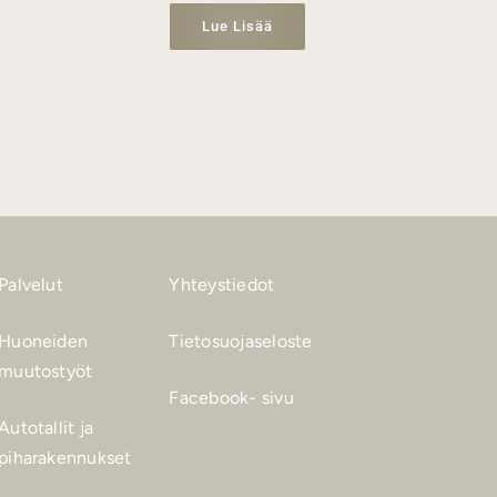
Lue Lisää
Palvelut
Yhteystiedot
Huoneiden
Tietosuojaseloste
muutostyöt
Facebook- sivu
Autotallit ja
piharakennukset